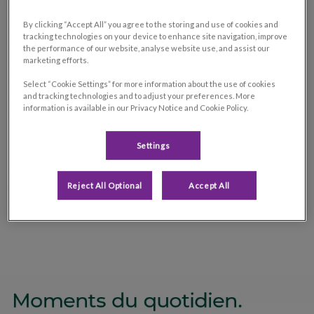
essentiels à la santé animale. Nous offrons un service de
By clicking “Accept All” you agree to the storing and use of cookies and
chirurgie, aussi bien pour des interventions de routine que pour
tracking technologies on your device to enhance site navigation, improve
des actes plus spécialisés. Un service de dentisterie est
the performance of our website, analyse website use, and assist our
marketing efforts.
également disponible afin d’assurer tous les soins bucco-
dentaires nécessaires. De plus, nous disposons d’outils
Select “Cookie Settings” for more information about the use of cookies
diagnostiques sur place pour réaliser des analyses médicales
and tracking technologies and to adjust your preferences. More
information is available in our Privacy Notice and Cookie Policy.
approfondies.
Settings
N’hésitez pas à prendre rendez-vous pour une première
consultation et à faire connaissance avec notre équipe
médicale. Nous serions ravis de vous accueillir et de prendre
Reject All Optional
Accept All
soin de votre compagnon.