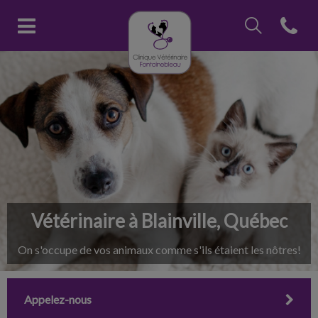
IvcPractices.Head
Open con
Page d'accueil de Clinique vétéri
IvcPractices.HeaderNav.Search.Label
Envoyer
Vétérinaire à Blainville, Québec
On s'occupe de vos animaux comme s'ils étaient les nôtres!
Appelez-nous