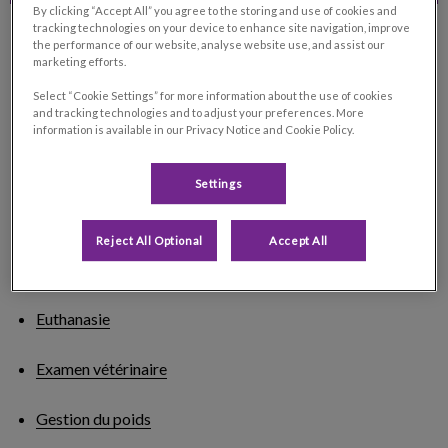
By clicking “Accept All” you agree to the storing and use of cookies and
tracking technologies on your device to enhance site navigation, improve
the performance of our website, analyse website use, and assist our
marketing efforts.
Nos services
Select “Cookie Settings” for more information about the use of cookies
and tracking technologies and to adjust your preferences. More
information is available in our Privacy Notice and Cookie Policy.
Bilan sanguin
Settings
Conseils comportementaux
Reject All Optional
Accept All
Conseils nutritionnels
Euthanasie
Examen vétérinaire
Gestion du poids