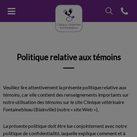
IvcPractices.Head
Open con
Page d'accueil de Clinique vétéri
IvcPractices.HeaderNav.Search.Label
Envoyer
Politique relative aux témoins
Veuillez lire attentivement la présente politique relative aux
témoins, car elle contient des renseignements importants sur
notre utilisation des témoins sur le site Clinique vétérinaire
Fontainebleau (Blainville) (notre « site Web »).
La présente politique doit être lue conjointement avec notre
politique de confidentialité, laquelle explique comment et à