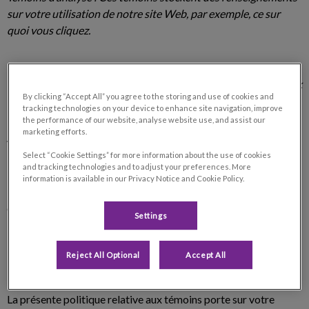
sur votre utilisation de notre site Web, par exemple, ce sur
quoi vous cliquez.
Témoins de marketing : Ces témoins nous indiquent si vous
avez vu nos annonces sur les médias sociaux, comme Facebook
By clicking “Accept All” you agree to the storing and use of cookies and
ou Twitter.
tracking technologies on your device to enhance site navigation, improve
the performance of our website, analyse website use, and assist our
marketing efforts.
À propos de nous
Select “Cookie Settings” for more information about the use of cookies
and tracking technologies and to adjust your preferences. More
Le présent site Web est exploité par VetStrategy (ci-après
information is available in our Privacy Notice and Cookie Policy.
« VetStrategy », « nous » ou « nos »). L'adresse de notre
entreprise enregistrée est VetStrategy, 7000 Pine Valley Drive,
Settings
Bureau 201, Woodbridge (Ontario) L4L 4Y8.
Reject All Optional
Accept All
Notre site Web
La présente politique relative aux témoins porte sur votre